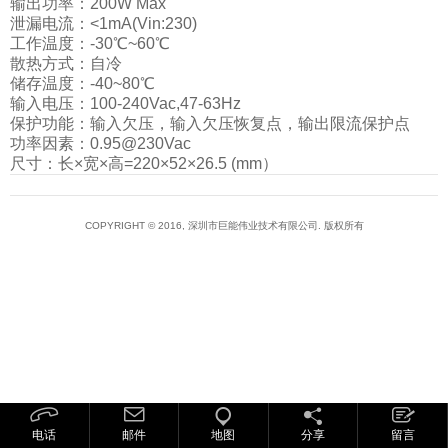
输出功率：200W Max
泄漏电流：<1mA(Vin:230)
工作温度：-30℃~60℃
散热方式：自冷
储存温度：-40~80℃
输入电压：100-240Vac,47-63Hz
保护功能：输入欠压，输入欠压恢复点，输出限流保护点
功率因素：0.95@230Vac
尺寸：长×宽×高=220×52×26.5 (mm）
COPYRIGHT © 2016, 深圳市巨能伟业技术有限公司. 版权所有
电话
邮件
地图
分享
留言