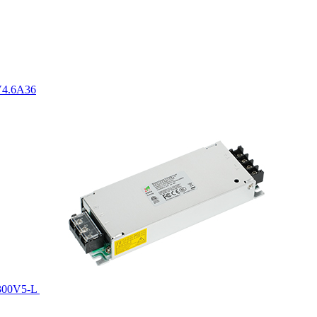
V4.6A36
00V5-L