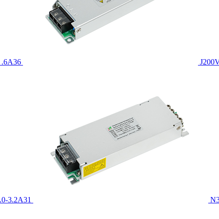
 .6A36
J200
.0-3.2A31
N3