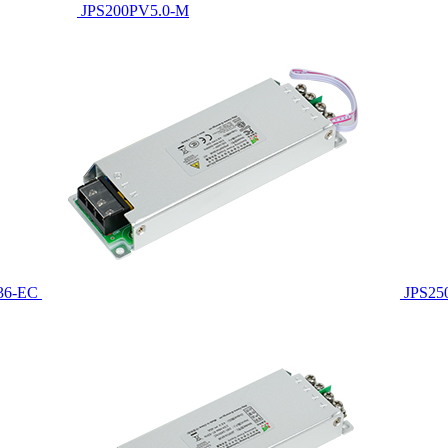
JPS200PV5.0-M
36-EC
JPS25