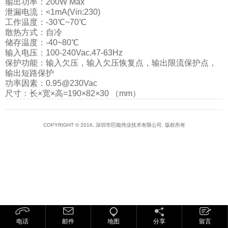
输出功率：200W Max
泄漏电流：<1mA(Vin:230)
工作温度：-30℃~70℃
散热方式：自冷
储存温度：-40~80℃
输入电压：100-240Vac,47-63Hz
保护功能：输入欠压，输入欠压恢复点，输出限流保护点，
输出短路保护
功率因素：0.95@230Vac
尺寸：长×宽×高=190×82×30 （mm）
COPYRIGHT © 2016, 深圳市巨能伟业技术有限公司. 版权所有
电话
邮件
地图
分享
留言